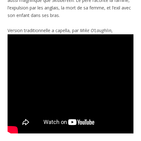
aussi magnifique que
Skibbereen
. Le père raconte la famine,
l’expulsion par les anglais, la mort de sa femme, et l’exil avec
son enfant dans ses bras.
Version traditionnelle a capella, par
Mike O’Laughlin
,