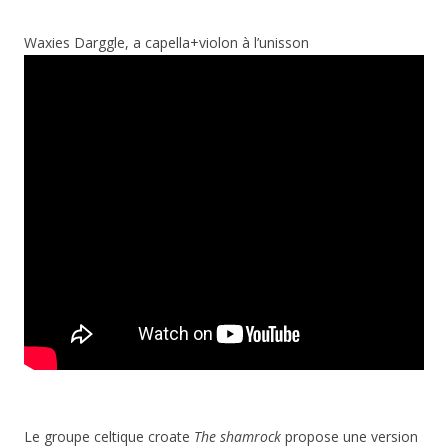
Waxies Darggle, a capella+violon à l’unisson
Le groupe celtique croate
The shamrock
propose une version