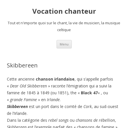
Vocation chanteur
Tout et n'importe quoi sur le chant, la vie de musicien, la musique
celtique
Aller
Menu
au
contenu
Skibbereen
Cette ancienne
chanson irlandaise
, qui s’appelle parfois
«
Dear Old Skibbereen
» raconte l’émigration qui a suivi la
famine de 1845 à 1849 (ou 1851), the «
Black 47
« , ou
«
grande Famine
» en
Irlande
.
Skibbereen
est un port dans le comté de
Cork
, au sud-ouest
de l’Irlande.
Dans la catégorie des
rebel songs
ou
chansons de rébellion
,
Skibbereen
est l’exemple
parfait des « chansons de famine »,