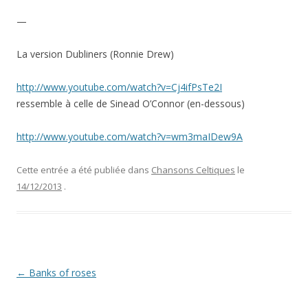
—
La version Dubliners (Ronnie Drew)
http://www.youtube.com/watch?v=Cj4ifPsTe2I
ressemble à celle de Sinead O’Connor (en-dessous)
http://www.youtube.com/watch?v=wm3maIDew9A
Cette entrée a été publiée dans
Chansons Celtiques
le
14/12/2013
.
Navigation
←
Banks of roses
des