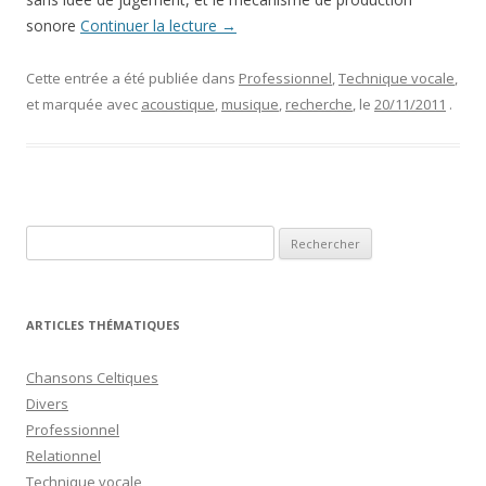
sonore
Continuer la lecture
→
Cette entrée a été publiée dans
Professionnel
,
Technique vocale
,
et marquée avec
acoustique
,
musique
,
recherche
, le
20/11/2011
.
Rechercher :
ARTICLES THÉMATIQUES
Chansons Celtiques
Divers
Professionnel
Relationnel
Technique vocale