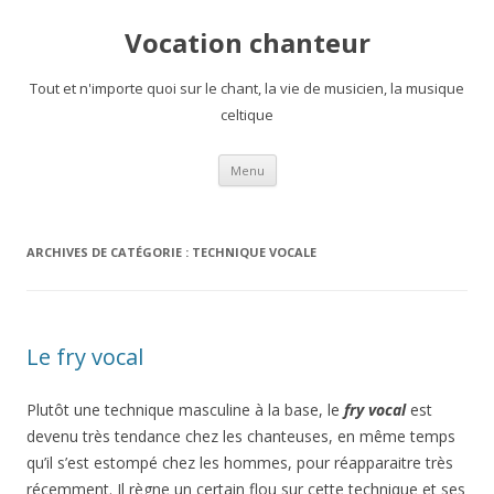
Vocation chanteur
Tout et n'importe quoi sur le chant, la vie de musicien, la musique
celtique
Aller
Menu
au
contenu
ARCHIVES DE CATÉGORIE :
TECHNIQUE VOCALE
Le fry vocal
Plutôt une technique masculine à la base, le
fry vocal
est
devenu très tendance chez les chanteuses, en même temps
qu’il s’est estompé chez les hommes, pour réapparaitre très
récemment. Il règne un certain flou sur cette technique et ses